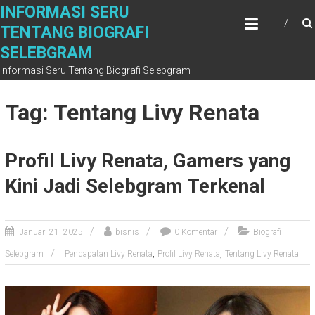
S
INFORMASI SERU
k
TENTANG BIOGRAFI
i
SELEBGRAM
p
t
Informasi Seru Tentang Biografi Selebgram
o
c
Tag: Tentang Livy Renata
o
n
t
Profil Livy Renata, Gamers yang
e
n
Kini Jadi Selebgram Terkenal
t
Januari 21, 2025
bisnis
0 Komentar
Biografi
,
,
Selebgram
Pendapatan Livy Renata
Profil Livy Renata
Tentang Livy Renata