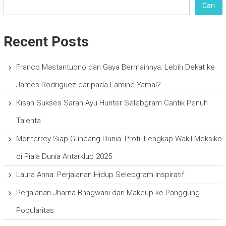
Cari
Recent Posts
Franco Mastantuono dan Gaya Bermainnya: Lebih Dekat ke
James Rodriguez daripada Lamine Yamal?
Kisah Sukses Sarah Ayu Hunter Selebgram Cantik Penuh
Talenta
Monterrey Siap Guncang Dunia: Profil Lengkap Wakil Meksiko
di Piala Dunia Antarklub 2025
Laura Anna: Perjalanan Hidup Selebgram Inspiratif
Perjalanan Jharna Bhagwani dari Makeup ke Panggung
Popularitas