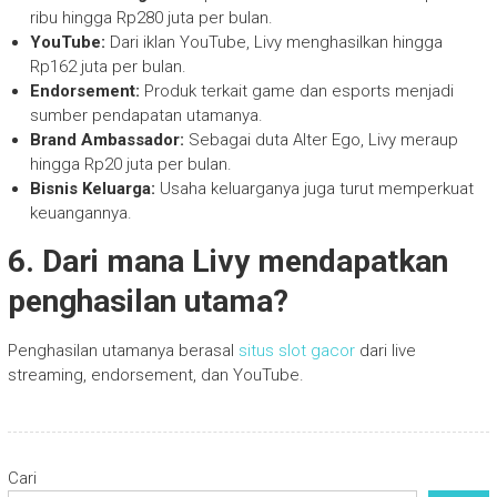
ribu hingga Rp280 juta per bulan.
YouTube:
Dari iklan YouTube, Livy menghasilkan hingga
Rp162 juta per bulan.
Endorsement:
Produk terkait game dan esports menjadi
sumber pendapatan utamanya.
Brand Ambassador:
Sebagai duta Alter Ego, Livy meraup
hingga Rp20 juta per bulan.
Bisnis Keluarga:
Usaha keluarganya juga turut memperkuat
keuangannya.
6. Dari mana Livy mendapatkan
penghasilan utama?
Penghasilan utamanya berasal
situs slot gacor
dari live
streaming, endorsement, dan YouTube.
Cari