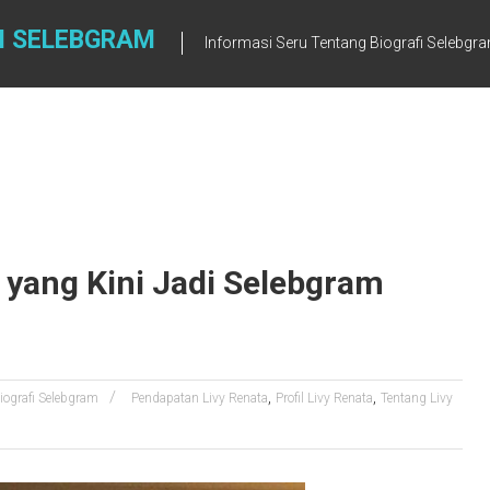
I SELEBGRAM
Informasi Seru Tentang Biografi Selebgr
s yang Kini Jadi Selebgram
,
,
iografi Selebgram
Pendapatan Livy Renata
Profil Livy Renata
Tentang Livy