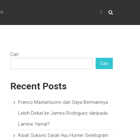
am
Cari
Cari
Recent Posts
Franco Mastantuono dan Gaya Bermainnya:
Lebih Dekat ke James Rodriguez daripada
Lamine Yamal?
Kisah Sukses Sarah Ayu Hunter Selebgram