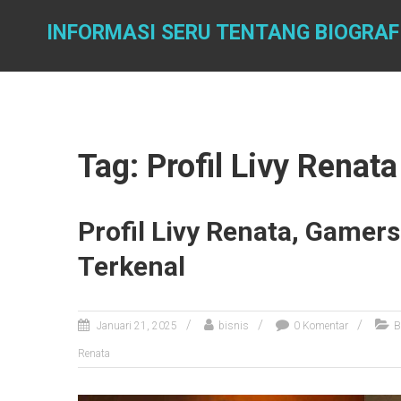
Skip
to
INFORMASI SERU TENTANG BIOGRAF
content
Tag: Profil Livy Renata
Profil Livy Renata, Gamer
Terkenal
Januari 21, 2025
bisnis
0 Komentar
B
Renata