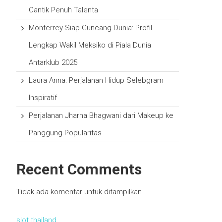
Cantik Penuh Talenta
Monterrey Siap Guncang Dunia: Profil
Lengkap Wakil Meksiko di Piala Dunia
Antarklub 2025
Laura Anna: Perjalanan Hidup Selebgram
Inspiratif
Perjalanan Jharna Bhagwani dari Makeup ke
Panggung Popularitas
Recent Comments
Tidak ada komentar untuk ditampilkan.
slot thailand