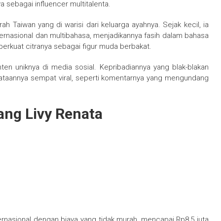
a sebagai influencer multitalenta.
rah Taiwan yang di warisi dari keluarga ayahnya. Sejak kecil, ia
ernasional dan multibahasa, menjadikannya fasih dalam bahasa
mperkuat citranya sebagai figur muda berbakat.
ten uniknya di media sosial. Kepribadiannya yang blak-blakan
yataannya sempat viral, seperti komentarnya yang mengundang
ang Livy Renata
internasional dengan biaya yang tidak murah, mencapai Rp8,5 juta