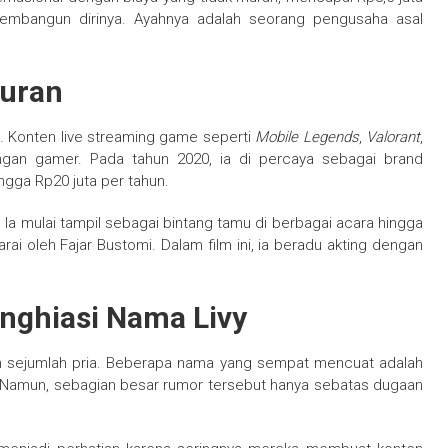
membangun dirinya. Ayahnya adalah seorang pengusaha asal
buran
me. Konten live streaming game seperti
Mobile Legends
,
Valorant
,
ngan gamer. Pada tahun 2020, ia di percaya sebagai brand
ngga Rp20 juta per tahun.
. Ia mulai tampil sebagai bintang tamu di berbagai acara hingga
i oleh Fajar Bustomi. Dalam film ini, ia beradu akting dengan
nghiasi Nama Livy
gan sejumlah pria. Beberapa nama yang sempat mencuat adalah
hol. Namun, sebagian besar rumor tersebut hanya sebatas dugaan