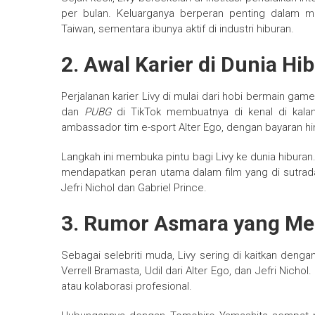
per bulan. Keluarganya berperan penting dalam 
Taiwan, sementara ibunya aktif di industri hiburan.
2. Awal Karier di Dunia Hi
Perjalanan karier Livy di mulai dari hobi bermain ga
dan
PUBG
di TikTok membuatnya di kenal di kala
ambassador tim e-sport Alter Ego, dengan bayaran hi
Langkah ini membuka pintu bagi Livy ke dunia hiburan
mendapatkan peran utama dalam film yang di sutradara
Jefri Nichol dan Gabriel Prince.
3. Rumor Asmara yang Me
Sebagai selebriti muda, Livy sering di kaitkan den
Verrell Bramasta, Udil dari Alter Ego, dan Jefri Nic
atau kolaborasi profesional.