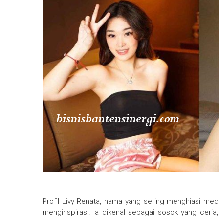
Profil Livy Renata, nama yang sering menghiasi medi
menginspirasi. Ia dikenal sebagai sosok yang ceria,