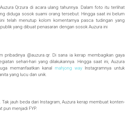
uzura Qrzura di acara ulang tahunnya. Dalam foto itu terlihat
ang diduga sosok suami orang tersebut. Hingga saat ini belum
a kini telah menutup kolom komentarnya pasca tudingan yang
publik yang dibuat penasaran dengan sosok Auzura ini
gram pribadinya @auzura.qr. Di sana ia kerap membagikan gaya
iatan sehari-hari yang dilakukannya. Hingga saat ini, Auzura
a juga memanfaatkan kanal
mahjong way
Instagramnya untuk
ita yang lucu dan unik.
Tok. Tak jauh beda dari Instagram, Auzura kerap membuat konten-
at pun menjadi FYP.