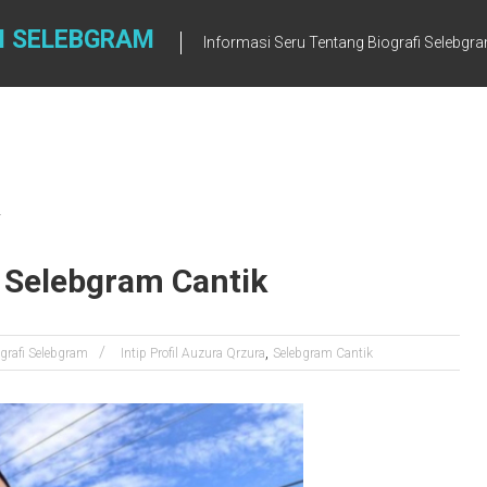
I SELEBGRAM
Informasi Seru Tentang Biografi Selebgr
, Selebgram Cantik
,
grafi Selebgram
Intip Profil Auzura Qrzura
Selebgram Cantik