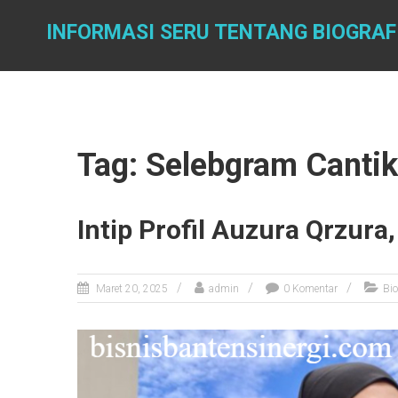
Skip
to
INFORMASI SERU TENTANG BIOGRAF
content
Tag: Selebgram Cantik
Intip Profil Auzura Qrzura
Maret 20, 2025
admin
0 Komentar
Bio