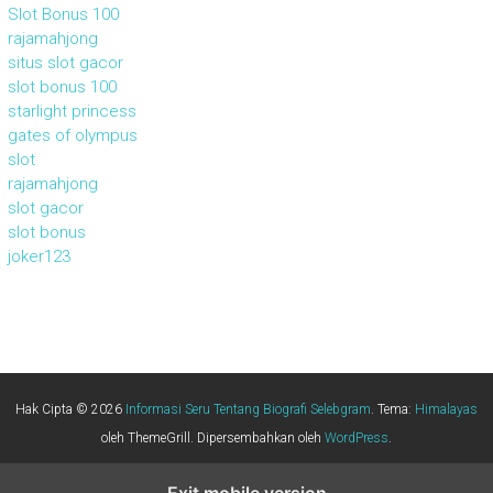
Slot Bonus 100
rajamahjong
situs slot gacor
slot bonus 100
starlight princess
gates of olympus
slot
rajamahjong
slot gacor
slot bonus
joker123
Hak Cipta © 2026
Informasi Seru Tentang Biografi Selebgram
. Tema:
Himalayas
oleh ThemeGrill. Dipersembahkan oleh
WordPress
.