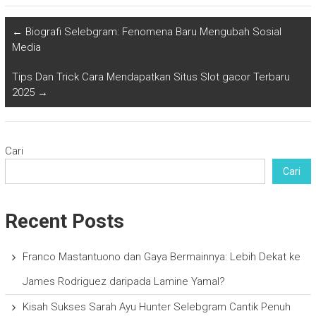
←
Biografi Selebgram: Fenomena Baru Mengubah Sosial
Media
Tips Dan Trick Cara Mendapatkan Situs Slot gacor Terbaru
2025
→
Cari
Cari
Recent Posts
Franco Mastantuono dan Gaya Bermainnya: Lebih Dekat ke
James Rodriguez daripada Lamine Yamal?
Kisah Sukses Sarah Ayu Hunter Selebgram Cantik Penuh