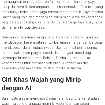
membagikan berbagai konten fashion, kecantikan, dan gaya
hidup. Ia memiliki kemampuan untuk menciptakan foto-foto yang
tidak hanya indah, tetapi juga terasa sangat artistik. Gaya fashion
Dasha yang chic dan modern selalu menjadi daya tarik tersendiri
bagi para pengikutnya, yang terdiri dari berbagai kalangan, mulai
dari remaja hingga dewasa.
Dengan kehadirannya yang kuat di Instagram, Dasha Taran pun
mendapatkan kesempatan untuk bekerja sama dengan berbagai
merek besar dalam industri kecantikan dan fashion. Ia sering
muncul dalam kampanye produk dan menjadi model bagi
beberapa brand ternama. Bahkan, Dasha juga membuka
kesempatan untuk memasarkan produk kecantikan dan
aksesoris yang ia kenakan di akun media sosialnya.
Ciri Khas Wajah yang Mirip
dengan AI
Salah satu alasan mengapa Dasha Taran begitu terkenal adalah
wajahnya yang di anggap memiliki kesempurnaan seperti