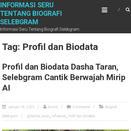
S
INFORMASI SERU
k
TENTANG BIOGRAFI
i
SELEBGRAM
p
t
Informasi Seru Tentang Biografi Selebgram
o
c
Tag: Profil dan Biodata
o
n
t
Profil dan Biodata Dasha Taran,
e
n
Selebgram Cantik Berwajah Mirip
t
AI
Januari 18, 2025
bisnis
0 Komentar
Biografi
,
,
Selebgram
@dasha_taran
influencer
Profil dan Biodata