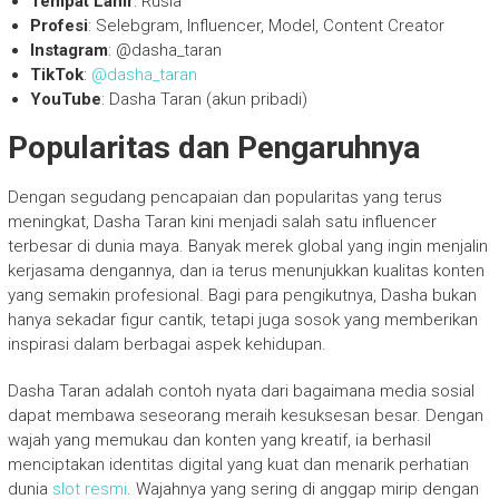
Tempat Lahir
: Rusia
Profesi
: Selebgram, Influencer, Model, Content Creator
Instagram
: @dasha_taran
TikTok
:
@dasha_taran
YouTube
: Dasha Taran (akun pribadi)
Popularitas dan Pengaruhnya
Dengan segudang pencapaian dan popularitas yang terus
meningkat, Dasha Taran kini menjadi salah satu influencer
terbesar di dunia maya. Banyak merek global yang ingin menjalin
kerjasama dengannya, dan ia terus menunjukkan kualitas konten
yang semakin profesional. Bagi para pengikutnya, Dasha bukan
hanya sekadar figur cantik, tetapi juga sosok yang memberikan
inspirasi dalam berbagai aspek kehidupan.
Dasha Taran adalah contoh nyata dari bagaimana media sosial
dapat membawa seseorang meraih kesuksesan besar. Dengan
wajah yang memukau dan konten yang kreatif, ia berhasil
menciptakan identitas digital yang kuat dan menarik perhatian
dunia
slot resmi
. Wajahnya yang sering di anggap mirip dengan