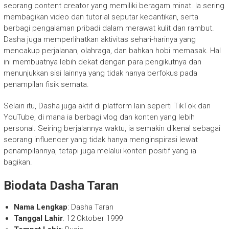
seorang content creator yang memiliki beragam minat. Ia sering
membagikan video dan tutorial seputar kecantikan, serta
berbagi pengalaman pribadi dalam merawat kulit dan rambut.
Dasha juga memperlihatkan aktivitas sehari-harinya yang
mencakup perjalanan, olahraga, dan bahkan hobi memasak. Hal
ini membuatnya lebih dekat dengan para pengikutnya dan
menunjukkan sisi lainnya yang tidak hanya berfokus pada
penampilan fisik semata.
Selain itu, Dasha juga aktif di platform lain seperti TikTok dan
YouTube, di mana ia berbagi vlog dan konten yang lebih
personal. Seiring berjalannya waktu, ia semakin dikenal sebagai
seorang influencer yang tidak hanya menginspirasi lewat
penampilannya, tetapi juga melalui konten positif yang ia
bagikan.
Biodata Dasha Taran
Nama Lengkap
: Dasha Taran
Tanggal Lahir
: 12 Oktober 1999