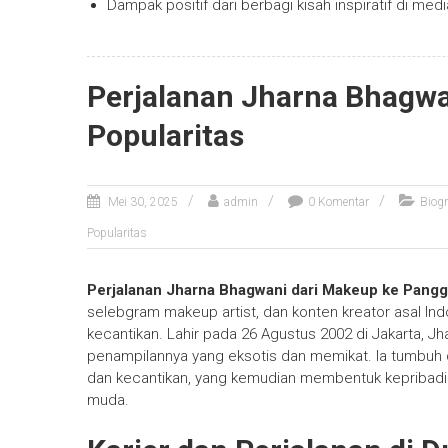
Dampak positif dari berbagi kisah inspiratif di medi
Perjalanan Jharna Bhagw
Popularitas
Mei 30, 2025
admin
0 Komentar
Biogr
Popularitas
Perjalanan Jharna Bhagwani dari Makeup ke Pangg
selebgram makeup artist, dan konten kreator asal Ind
kecantikan. Lahir pada 26 Agustus 2002 di Jakarta, J
penampilannya yang eksotis dan memikat. Ia tumbuh
dan kecantikan, yang kemudian membentuk kepribadian
muda.