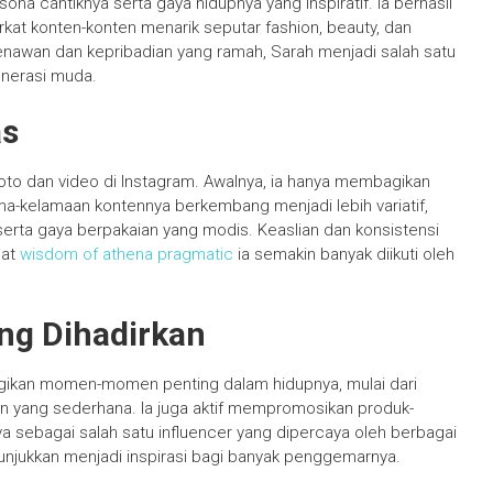
ona cantiknya serta gaya hidupnya yang inspiratif. Ia berhasil
rkat konten-konten menarik seputar fashion, beauty, dan
nawan dan kepribadian yang ramah, Sarah menjadi salah satu
enerasi muda.
as
foto dan video di Instagram. Awalnya, ia hanya membagikan
ama-kelamaan kontennya berkembang menjadi lebih variatif,
serta gaya berpakaian yang modis. Keaslian dan konsistensi
uat
wisdom of athena pragmatic
ia semakin banyak diikuti oleh
ng Dihadirkan
gikan momen-momen penting dalam hidupnya, mulai dari
rian yang sederhana. Ia juga aktif mempromosikan produk-
ya sebagai salah satu influencer yang dipercaya oleh berbagai
tunjukkan menjadi inspirasi bagi banyak penggemarnya.