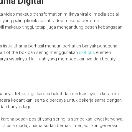
unia Digital
a video makeup transformation miliknya viral di media sosial,
ya yang paling ikonik adalah video makeup bertema
ill makeup tinggi, tetapi juga mengandung pesan kebangsaan
rtistik, Jharna berhasil mencuri perhatian banyak pengguna
 out of the box dan sering menggunakan
slot qris
elemen
 karya visualnya. Hal inilah yang membedakannya dari beauty
nnya, tetapi juga karena bakat dan dedikasinya. Ia kerap kali
cara kecantikan, serta dipercaya untuk bekerja sama dengan
dan banyak lagi.
a karena pesan positif yang sering ia sampaikan lewat karyanya,
i. Di usia muda, Jharna sudah berhasil menjadi ikon generasi