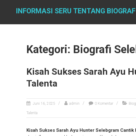
S
k
INFORMASI SERU TENTANG BIOGRAF
i
p
t
o
c
Kategori: Biografi Se
o
n
t
Kisah Sukses Sarah Ayu H
e
n
Talenta
t
Juni 16, 2025
admin
0 Komentar
Biog
Talenta
Kisah Sukses Sarah Ayu Hunter Selebgram Cantik 