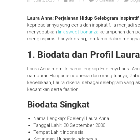
Juni 3, 2025
admin
0 Komentar
Biogr
Laura Anna: Perjalanan Hidup Selebgram Inspirati
kepribadiannya yang ceria dan inspiratif. Ia menjadi
menyebabkan
link sweet bonanza
kelumpuhan dan per
menginspirasi banyak orang, terutama dalam menghad
1. Biodata dan Profil Laur
Laura Anna memiliki nama lengkap Edelenyi Laura Ann
campuran Hungaria-Indonesia dari orang tuanya, Gab
kecelakaan, Laura dikenal sebagai selebgram yang akti
kecantikan serta fashion.
Biodata Singkat
Nama Lengkap: Edelenyi Laura Anna
Tanggal Lahir: 20 September 2000
Tempat Lahir: Indonesia
Keturunan: Hungaria-Indonesia