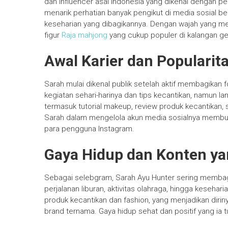
dan influencer asal Indonesia yang dikenal dengan pes
menarik perhatian banyak pengikut di media sosial be
keseharian yang dibagikannya. Dengan wajah yang me
figur
Raja mahjong
yang cukup populer di kalangan g
Awal Karier dan Popularit
Sarah mulai dikenal publik setelah aktif membagikan 
kegiatan sehari-harinya dan tips kecantikan, namun l
termasuk tutorial makeup, review produk kecantikan, 
Sarah dalam mengelola akun media sosialnya memb
para pengguna Instagram.
Gaya Hidup dan Konten ya
Sebagai selebgram, Sarah Ayu Hunter sering memba
perjalanan liburan, aktivitas olahraga, hingga keseha
produk kecantikan dan fashion, yang menjadikan dirin
brand ternama. Gaya hidup sehat dan positif yang ia 