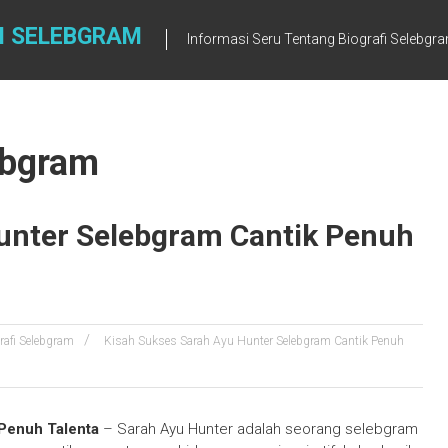
I SELEBGRAM
Informasi Seru Tentang Biografi Selebgr
lebgram
unter Selebgram Cantik Penuh
rafi Selebgram
Kisah Sukses Sarah Ayu Hunter Selebgram Cantik Penuh
Penuh Talenta
– Sarah Ayu Hunter adalah seorang selebgram