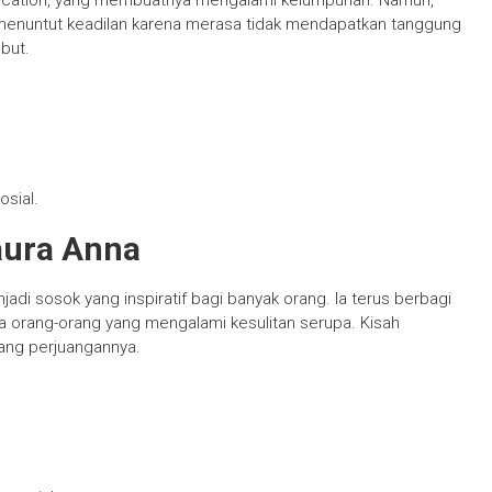
location, yang membuatnya mengalami kelumpuhan. Namun,
 menuntut keadilan karena merasa tidak mendapatkan tanggung
but.
osial.
Laura Anna
di sosok yang inspiratif bagi banyak orang. Ia terus berbagi
a orang-orang yang mengalami kesulitan serupa. Kisah
ang perjuangannya.