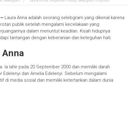
afi Selebgram
Laura Anna: Perjalanan Hidup Selebgram Inspiratif
f –
Laura Anna adalah seorang selebgram yang dikenal karena
 sorotan publik setelah mengalami kecelakaan yang
juangannya dalam menuntut keadilan. Kisah hidupnya
api tantangan dengan keberanian dan keteguhan hati.
a Anna
a. Ia lahir pada 20 September 2000 dan memiliki darah
or Edelenyi dan Amelia Edelenyi. Sebelum mengalami
f di media sosial dan memiliki ketertarikan dalam dunia