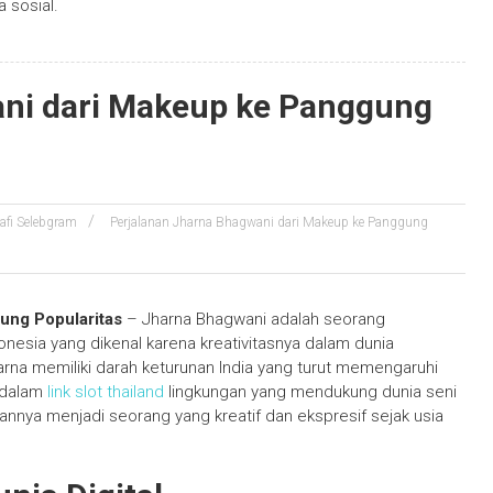
a sosial.
ani dari Makeup ke Panggung
afi Selebgram
Perjalanan Jharna Bhagwani dari Makeup ke Panggung
ung Popularitas
– Jharna Bhagwani adalah seorang
onesia yang dikenal karena kreativitasnya dalam dunia
harna memiliki darah keturunan India yang turut memengaruhi
 dalam
link slot thailand
lingkungan yang mendukung dunia seni
nya menjadi seorang yang kreatif dan ekspresif sejak usia