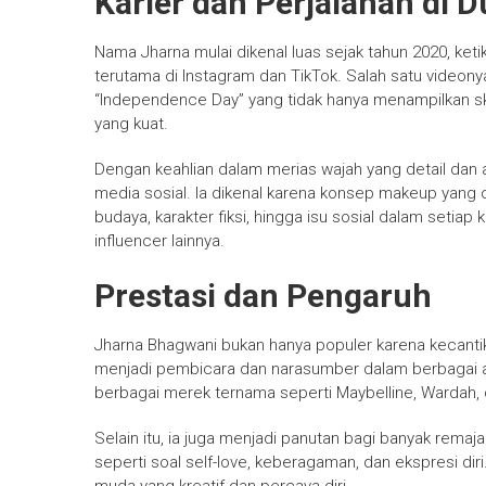
Karier dan Perjalanan di D
Nama Jharna mulai dikenal luas sejak tahun 2020, ketik
terutama di Instagram dan TikTok. Salah satu videon
“Independence Day” yang tidak hanya menampilkan sk
yang kuat.
Dengan keahlian dalam merias wajah yang detail dan a
media sosial. Ia dikenal karena konsep makeup yang
budaya, karakter fiksi, hingga isu sosial dalam setiap
influencer lainnya.
Prestasi dan Pengaruh
Jharna Bhagwani bukan hanya populer karena kecantika
menjadi pembicara dan narasumber dalam berbagai a
berbagai merek ternama seperti Maybelline, Wardah, 
Selain itu, ia juga menjadi panutan bagi banyak remaj
seperti soal self-love, keberagaman, dan ekspresi dir