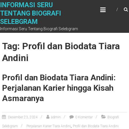
S
INFORMASI SERU
k
TENTANG BIOGRAFI
i
SELEBGRAM
p
t
Informasi Seru Tentang Biografi Selebgram
o
c
Tag: Profil dan Biodata Tiara
o
n
Andini
t
e
n
Profil dan Biodata Tiara Andini:
t
Perjalanan Karier hingga Kisah
Asmaranya
Desember 23, 2024
admin
0 Komentar
Biografi
,
Selebgram
Perjalanan Karier Tiara Andini
Profil dan Biodata Tiara Andini