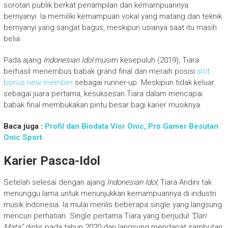
sorotan publik berkat penampilan dan kemampuannya
bernyanyi. Ia memiliki kemampuan vokal yang matang dan teknik
bernyanyi yang sangat bagus, meskipun usianya saat itu masih
belia.
Pada ajang
Indonesian Idol
musim kesepuluh (2019), Tiara
berhasil menembus babak grand final dan meraih posisi
slot
bonus new member
sebagai runner-up. Meskipun tidak keluar
sebagai juara pertama, kesuksesan Tiara dalam mencapai
babak final membukakan pintu besar bagi karier musiknya.
Baca juga :
Profil dan Biodata Vior Onic, Pro Gamer Besutan
Onic Sport
Karier Pasca-Idol
Setelah selesai dengan ajang
Indonesian Idol
, Tiara Andini tak
menunggu lama untuk menunjukkan kemampuannya di industri
musik Indonesia. Ia mulai merilis beberapa single yang langsung
mencuri perhatian. Single pertama Tiara yang berjudul
“Dari
Mata”
dirilis pada tahun 2020 dan langsung mendapat sambutan