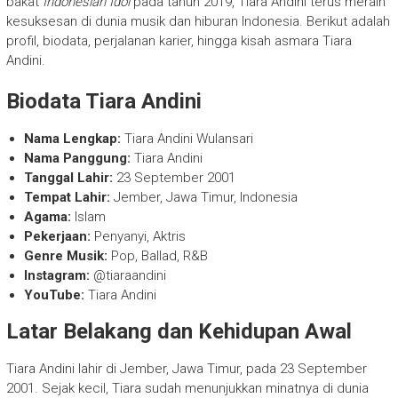
bakat
Indonesian Idol
pada tahun 2019, Tiara Andini terus meraih
kesuksesan di dunia musik dan hiburan Indonesia. Berikut adalah
profil, biodata, perjalanan karier, hingga kisah asmara Tiara
Andini.
Biodata Tiara Andini
Nama Lengkap:
Tiara Andini Wulansari
Nama Panggung:
Tiara Andini
Tanggal Lahir:
23 September 2001
Tempat Lahir:
Jember, Jawa Timur, Indonesia
Agama:
Islam
Pekerjaan:
Penyanyi, Aktris
Genre Musik:
Pop, Ballad, R&B
Instagram:
@tiaraandini
YouTube:
Tiara Andini
Latar Belakang dan Kehidupan Awal
Tiara Andini lahir di Jember, Jawa Timur, pada 23 September
2001. Sejak kecil, Tiara sudah menunjukkan minatnya di dunia