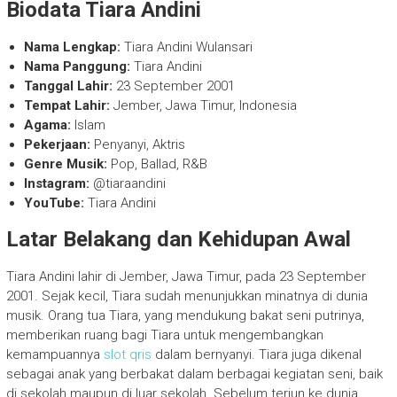
Biodata Tiara Andini
Nama Lengkap:
Tiara Andini Wulansari
Nama Panggung:
Tiara Andini
Tanggal Lahir:
23 September 2001
Tempat Lahir:
Jember, Jawa Timur, Indonesia
Agama:
Islam
Pekerjaan:
Penyanyi, Aktris
Genre Musik:
Pop, Ballad, R&B
Instagram:
@tiaraandini
YouTube:
Tiara Andini
Latar Belakang dan Kehidupan Awal
Tiara Andini lahir di Jember, Jawa Timur, pada 23 September
2001. Sejak kecil, Tiara sudah menunjukkan minatnya di dunia
musik. Orang tua Tiara, yang mendukung bakat seni putrinya,
memberikan ruang bagi Tiara untuk mengembangkan
kemampuannya
slot qris
dalam bernyanyi. Tiara juga dikenal
sebagai anak yang berbakat dalam berbagai kegiatan seni, baik
di sekolah maupun di luar sekolah. Sebelum terjun ke dunia