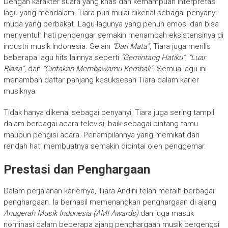
Dengan karakter suara yang khas dan kemampuan interpretasi
lagu yang mendalam, Tiara pun mulai dikenal sebagai penyanyi
muda yang berbakat. Lagu-lagunya yang penuh emosi dan bisa
menyentuh hati pendengar semakin menambah eksistensinya di
industri musik Indonesia. Selain
“Dari Mata”
, Tiara juga merilis
beberapa lagu hits lainnya seperti
“Gemintang Hatiku”
,
“Luar
Biasa”
, dan
“Cintakan Membawamu Kembali”
. Semua lagu ini
menambah daftar panjang kesuksesan Tiara dalam karier
musiknya.
Tidak hanya dikenal sebagai penyanyi, Tiara juga sering tampil
dalam berbagai acara televisi, baik sebagai bintang tamu
maupun pengisi acara. Penampilannya yang memikat dan
rendah hati membuatnya semakin dicintai oleh penggemar.
Prestasi dan Penghargaan
Dalam perjalanan kariernya, Tiara Andini telah meraih berbagai
penghargaan. Ia berhasil memenangkan penghargaan di ajang
Anugerah Musik Indonesia (AMI Awards)
dan juga masuk
nominasi dalam beberapa ajang penghargaan musik bergengsi