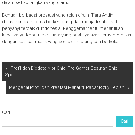
dalam setiap langkah yang diambil.
Dengan berbagai prestasi yang telah diraih, Tiara Andini
dipastikan akan terus berkembang dan menjadi salah satu
penyanyi terbaik di Indonesia. Penggemar tentu menantikan
karya-karya terbaru dari Tiara yang pastinya akan terus memukau
dengan kualitas musik yang semakin matang dan berkelas.
←
Profil dan Biodata Vior Onic, Pro Gamer Besutan Onic
Sport
Mengenal Profil dan Prestasi Mahalini, Pacar Rizky Febian
→
Cari
Cari