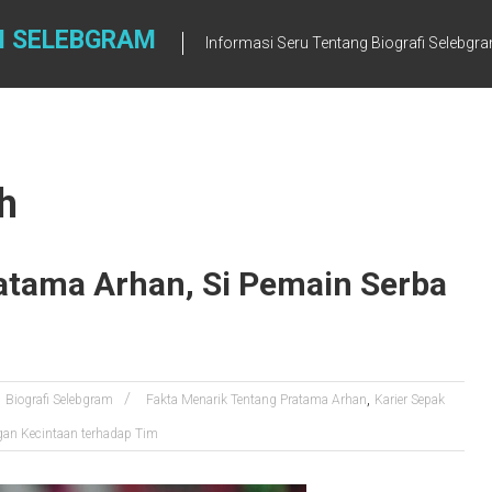
I SELEBGRAM
Informasi Seru Tentang Biografi Selebgr
h
atama Arhan, Si Pemain Serba
,
Biografi Selebgram
Fakta Menarik Tentang Pratama Arhan
Karier Sepak
an Kecintaan terhadap Tim