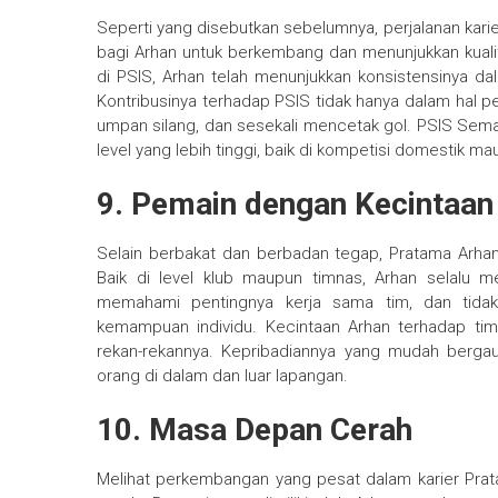
Seperti yang disebutkan sebelumnya, perjalanan kari
bagi Arhan untuk berkembang dan menunjukkan kuali
di PSIS, Arhan telah menunjukkan konsistensinya da
Kontribusinya terhadap PSIS tidak hanya dalam hal 
umpan silang, dan sesekali mencetak gol. PSIS Sema
level yang lebih tinggi, baik di kompetisi domestik ma
9. Pemain dengan Kecintaan
Selain berbakat dan berbadan tegap, Pratama Arhan 
Baik di level klub maupun timnas, Arhan selalu m
memahami pentingnya kerja sama tim, dan tida
kemampuan individu. Kecintaan Arhan terhadap ti
rekan-rekannya. Kepribadiannya yang mudah bergau
orang di dalam dan luar lapangan.
10. Masa Depan Cerah
Melihat perkembangan yang pesat dalam karier Prat