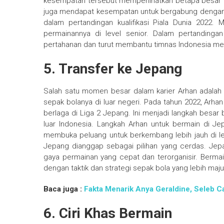
kesempatan tersebut memperlihatkan betapa besar po
juga mendapat kesempatan untuk bergabung dengan Ti
dalam pertandingan kualifikasi Piala Dunia 2022.
permainannya di level senior. Dalam pertandinga
pertahanan dan turut membantu timnas Indonesia merai
5. Transfer ke Jepang
Salah satu momen besar dalam karier Arhan adalah 
sepak bolanya di luar negeri. Pada tahun 2022, Arh
berlaga di Liga 2 Jepang. Ini menjadi langkah besar
luar Indonesia. Langkah Arhan untuk bermain di J
membuka peluang untuk berkembang lebih jauh di leve
Jepang dianggap sebagai pilihan yang cerdas. Jepa
gaya permainan yang cepat dan terorganisir. Berm
dengan taktik dan strategi sepak bola yang lebih maj
Baca juga :
Fakta Menarik Anya Geraldine, Seleb C
6. Ciri Khas Bermain