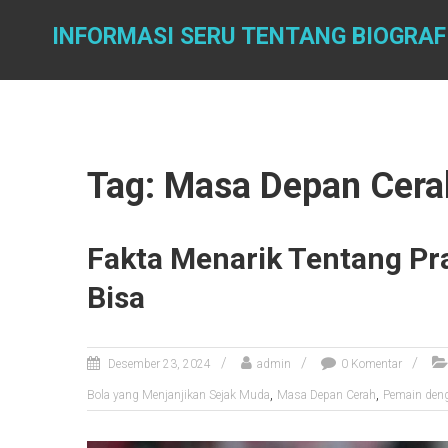
Skip
to
INFORMASI SERU TENTANG BIOGRAF
content
Tag: Masa Depan Cera
Fakta Menarik Tentang Pr
Bisa
Desember 23, 2024
admin
0 Komentar
,
,
Bola yang Menjanjikan Sejak Muda
Masa Depan Cerah
Pemain deng