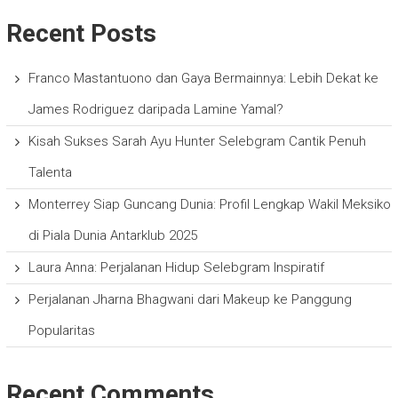
Recent Posts
Franco Mastantuono dan Gaya Bermainnya: Lebih Dekat ke
James Rodriguez daripada Lamine Yamal?
Kisah Sukses Sarah Ayu Hunter Selebgram Cantik Penuh
Talenta
Monterrey Siap Guncang Dunia: Profil Lengkap Wakil Meksiko
di Piala Dunia Antarklub 2025
Laura Anna: Perjalanan Hidup Selebgram Inspiratif
Perjalanan Jharna Bhagwani dari Makeup ke Panggung
Popularitas
Recent Comments