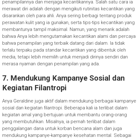
penampilannya dan menjaga kecantikannya. Salah satu cara ia
merawat diri adalah dengan mengikuti rutinitas kecantikan yang
disarankan oleh para ahli. Anya sering berbagi tentang produk
perawatan kulit yang ia gunakan, serta tips-tips kecantikan yang
membantunya tampil maksimal. Namun, yang menarik adalah
bahwa Anya lebih mengutamakan kecantikan alami dan percaya
bahwa penampilan yang terbaik datang dari dalam. Ia tidak
terlalu terpaku pada standar kecantikan yang dibentuk oleh
media, tetapi lebih memilih untuk menjadi dirinya sendiri dan
merasa nyaman dengan penampilan yang ada.
7.
Mendukung Kampanye Sosial dan
Kegiatan Filantropi
Anya Geraldine juga aktif dalam mendukung berbagai kampanye
sosial dan kegiatan filantropi. Beberapa kali ia terlibat dalam
kegiatan amal yang bertujuan untuk membantu orang-orang
yang membutuhkan. Misalnya, ia pernah terlibat dalam
penggalangan dana untuk korban bencana alam dan juga
mendukung kampanye-kampanye kesehatan mental. Sebagai