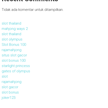
Tidak ada komentar untuk ditampilkan.
slot thailand
mahjong ways 2
slot thailand
slot olympus
Slot Bonus 100
rajamahjong
situs slot gacor
slot bonus 100
starlight princess
gates of olympus
slot
rajamahjong
slot gacor
slot bonus
joker123