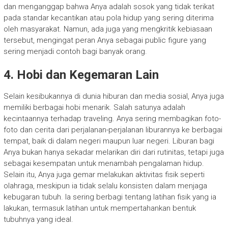
dan menganggap bahwa Anya adalah sosok yang tidak terikat
pada standar kecantikan atau pola hidup yang sering diterima
oleh masyarakat. Namun, ada juga yang mengkritik kebiasaan
tersebut, mengingat peran Anya sebagai public figure yang
sering menjadi contoh bagi banyak orang.
4.
Hobi dan Kegemaran Lain
Selain kesibukannya di dunia hiburan dan media sosial, Anya juga
memiliki berbagai hobi menarik. Salah satunya adalah
kecintaannya terhadap traveling. Anya sering membagikan foto-
foto dan cerita dari perjalanan-perjalanan liburannya ke berbagai
tempat, baik di dalam negeri maupun luar negeri. Liburan bagi
Anya bukan hanya sekadar melarikan diri dari rutinitas, tetapi juga
sebagai kesempatan untuk menambah pengalaman hidup.
Selain itu, Anya juga gemar melakukan aktivitas fisik seperti
olahraga, meskipun ia tidak selalu konsisten dalam menjaga
kebugaran tubuh. Ia sering berbagi tentang latihan fisik yang ia
lakukan, termasuk latihan untuk mempertahankan bentuk
tubuhnya yang ideal.