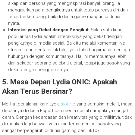
sikap dan persona yang menginspirasi banyak orang. Ia
mengajarkan para pengikutnya untuk tetap percaya diri dan
terus berkembang, baik di dunia game maupun di dunia
nyata.
Interaksi yang Dekat dengan Pengikut
: Salah satu kunci
popularitas Lydia adalah interaksinya yang dekat dengan
pengikutnya di media sosial. Baik itu melalui komentar, live
stream, atau cerita di TikTok, Lydia tahu bagaimana menjaga
hubungan dengan komunitasnya. Hal ini membuatnya lebih
dari sekadar seorang selebriti digital, tetapi juga sosok yang
dekat dengan penggemarnya.
5.
Masa Depan Lydia ONIC: Apakah
Akan Terus Bersinar?
Melihat perjalanan karir Lydia
slot rtp
yang semakin melejit, masa
depannya di dunia Esport dan media sosial nampaknya sangat
cerah. Dengan kecerdasan dan kreativitas yang dimilikinya, tidak
di ragukan lagi bahwa Lydia akan terus menjadi sosok yang
sangat berpengaruh di dunia gaming dan TikTok.