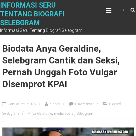
S
INFORMASI SERU
k
TENTANG BIOGRAFI
i
SELEBGRAM
p
t
Informasi Seru Tentang Biografi Selebgram
o
c
Biodata Anya Geraldine,
o
n
Selebgram Cantik dan Seksi,
t
Pernah Unggah Foto Vulgar
e
n
Disemprot KPAI
t
Januari 22, 2025
bisnis
0 Komentar
Biografi
,
,
Selebgram
Anya Geraldine
media sosial
Selebgram