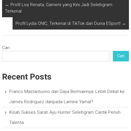
←
Profil Livy Renata, Gamers yang Kini Jadi Selebgram
Terkenal
Profil Lydia ONIC, Terkenal di TikTok dan Dunia ESport!
→
Cari
Cari
Recent Posts
Franco Mastantuono dan Gaya Bermainnya: Lebih Dekat ke
James Rodriguez daripada Lamine Yamal?
Kisah Sukses Sarah Ayu Hunter Selebgram Cantik Penuh
Talenta