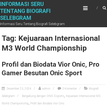
S
INFORMASI SERU
k
TENTANG BIOGRAFI
i
SELEBGRAM
p
t
Informasi Seru Tentang Biografi Selebgram
o
c
Tag: Kejuaraan Internasional
o
n
M3 World Championship
t
e
n
Profil dan Biodata Vior Onic, Pro
t
Gamer Besutan Onic Sport
Desember 23, 2024
admin
0 Komentar
Biografi
,
Selebgram
Bergabung dengan ONIC Esports
Kejuaraan Internasional M3
,
World Championship
Profil dan Biodata Vior Onic