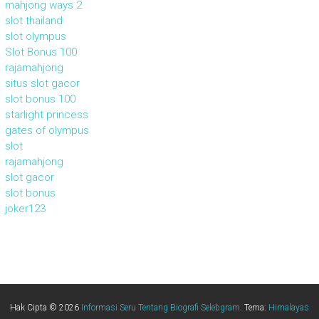
mahjong ways 2
slot thailand
slot olympus
Slot Bonus 100
rajamahjong
situs slot gacor
slot bonus 100
starlight princess
gates of olympus
slot
rajamahjong
slot gacor
slot bonus
joker123
Hak Cipta © 2026
Informasi Seru Tentang Biografi Selebgram
. Tema:
Himalayas