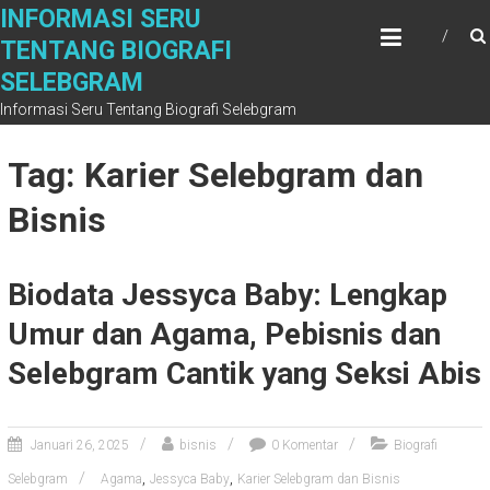
S
INFORMASI SERU
k
TENTANG BIOGRAFI
i
SELEBGRAM
p
t
Informasi Seru Tentang Biografi Selebgram
o
c
Tag: Karier Selebgram dan
o
n
Bisnis
t
e
n
Biodata Jessyca Baby: Lengkap
t
Umur dan Agama, Pebisnis dan
Selebgram Cantik yang Seksi Abis
Januari 26, 2025
bisnis
0 Komentar
Biografi
,
,
Selebgram
Agama
Jessyca Baby
Karier Selebgram dan Bisnis