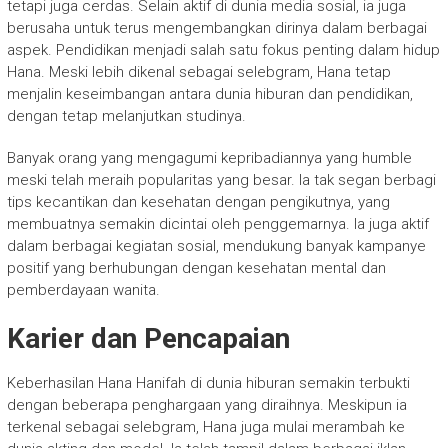
tetapi juga cerdas. Selain aktif di dunia media sosial, ia juga
berusaha untuk terus mengembangkan dirinya dalam berbagai
aspek. Pendidikan menjadi salah satu fokus penting dalam hidup
Hana. Meski lebih dikenal sebagai selebgram, Hana tetap
menjalin keseimbangan antara dunia hiburan dan pendidikan,
dengan tetap melanjutkan studinya.
Banyak orang yang mengagumi kepribadiannya yang humble
meski telah meraih popularitas yang besar. Ia tak segan berbagi
tips kecantikan dan kesehatan dengan pengikutnya, yang
membuatnya semakin dicintai oleh penggemarnya. Ia juga aktif
dalam berbagai kegiatan sosial, mendukung banyak kampanye
positif yang berhubungan dengan kesehatan mental dan
pemberdayaan wanita.
Karier dan Pencapaian
Keberhasilan Hana Hanifah di dunia hiburan semakin terbukti
dengan beberapa penghargaan yang diraihnya. Meskipun ia
terkenal sebagai selebgram, Hana juga mulai merambah ke